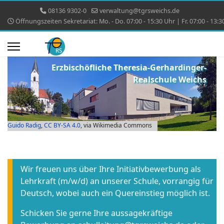
08136 9302-0
verwaltung@tgrsweichs.de
Öffnungszeiten Sekretariat: Mo. - Do. 07:00 - 15:30 Uhr | Fr. 07:00 - 13:3
Erzbischöfliche Theresia-Gerhardinger-
Realschule Weichs
Guido Radig
,
CC BY-SA 4.0
, via Wikimedia Commons
Wir freuen uns über Ihre Initiativbewerbung als
Lehrkraft (m/w/d) an unserer Schule, vorrangig für
Deutsch, wobei auch ein Quereinstieg möglich ist.
Schicken Sie gerne Ihre aussagekräftige