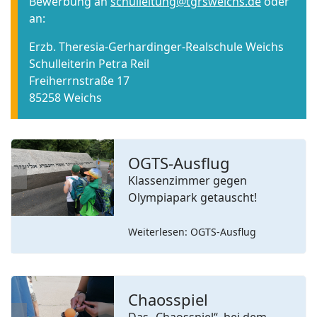
Bewerbung an
schulleitung@tgrsweichs.de
oder
an:
Erzb. Theresia-Gerhardinger-Realschule Weichs
Schulleiterin Petra Reil
Freiherrnstraße 17
85258 Weichs
OGTS-Ausflug
Klassenzimmer gegen
Previous
Next
Olympiapark getauscht!
Weiterlesen: OGTS-Ausflug
Chaosspiel
Das „Chaosspiel“, bei dem