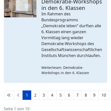
Demokratie-Workshops
in den 6. Klassen
Previous
Next
Im Rahmen des
Bundesprogramms
„Demokratie leben“ durften alle
6. Klassen einen ganzen
Vormittag lang wieder
Demokratie-Workshops des
Gesellschaftswissenschaftlichen
Instituts München durchlaufen.
Weiterlesen: Demokratie-
Workshops in den 6. Klassen
1
2
3
4
5
6
7
8
9
10
Seite 1 von 10