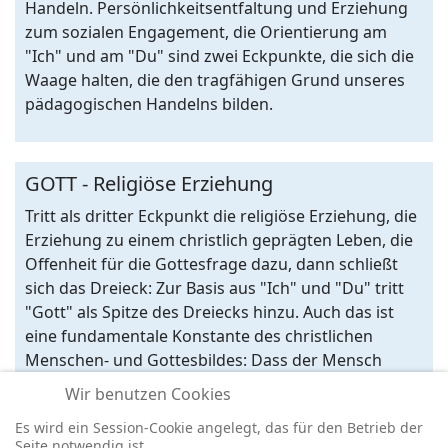
Handeln. Persönlichkeitsentfaltung und Erziehung
zum sozialen Engagement, die Orientierung am
"Ich" und am "Du" sind zwei Eckpunkte, die sich die
Waage halten, die den tragfähigen Grund unseres
pädagogischen Handelns bilden.
GOTT - Religiöse Erziehung
Tritt als dritter Eckpunkt die religiöse Erziehung, die
Erziehung zu einem christlich geprägten Leben, die
Offenheit für die Gottesfrage dazu, dann schließt
sich das Dreieck: Zur Basis aus "Ich" und "Du" tritt
"Gott" als Spitze des Dreiecks hinzu. Auch das ist
eine fundamentale Konstante des christlichen
Menschen- und Gottesbildes: Dass der Mensch
fähig ist, sich nach Gott auszurichten, Gott zu
Wir benutzen Cookies
suchen, auf Gottes Anruf zu antworten - unsere
Es wird ein Session-Cookie angelegt, das für den Betrieb der
Pädagogik soll dazu beitragen, unseren
Seite notwendig ist.