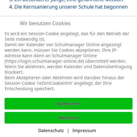
Die Kernsanierung unserer Schule hat begonnen
Wir benutzen Cookies
Seite 1 von 8
Es wird ein Session-Cookie angelegt, das für den Betrieb der
Seite notwendig ist.
1
2
3
4
5
6
7
8
Damit der Kalender von Schulmanager Online angezeigt
werden kann, müssen Sie Cookies akzeptieren. Ihre IP-
Adresse kann dann an Schulmanager Online
(https://login.schulmanager-online.de) übermittelt werden.
Wenn Sie ablehnen, werden Kalender und Datenübertragung
blockiert.
© 2026 -
Impressum
-
Datenschutz
-
Prävention
-
Cookie-
Beim Akzeptieren oder Ablehnen wird darüber hinaus der
Einstellungen
-
Redaktionslogin
Session-Cookie 'reDimCookieHint' angelegt, der Ihre
Entscheidung speichert.
Akzeptieren
Ablehnen
Datenschutz
|
Impressum