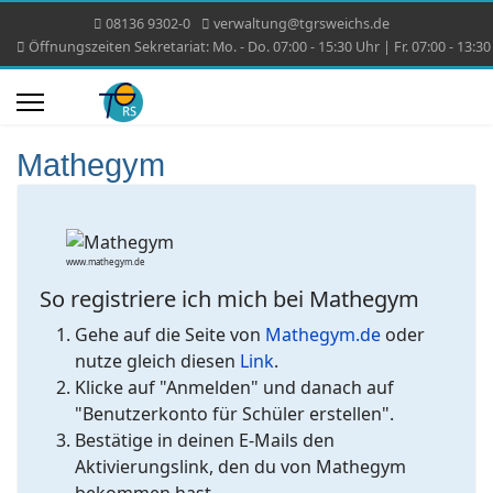
08136 9302-0
verwaltung@tgrsweichs.de
Öffnungszeiten Sekretariat: Mo. - Do. 07:00 - 15:30 Uhr | Fr. 07:00 - 13:3
Mathegym
www.mathegym.de
So registriere ich mich bei Mathegym
Gehe auf die Seite von
Mathegym.de
oder
nutze gleich diesen
Link
.
Klicke auf "Anmelden" und danach auf
"Benutzerkonto für Schüler erstellen".
Bestätige in deinen E-Mails den
Aktivierungslink, den du von Mathegym