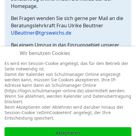
Homepage.
Bei Fragen wenden Sie sich gerne per Mail an die
Beratungslehrkraft Frau Ulrike Beuttner
UBeuttner@tgrsweichs.de
Bei einem Umzug in das Einzugsgebiet unserer
Realschule wenden Sie sich bitte an das
Wir benutzen Cookies
Sekretariat unter
Verwaltung@tgrsweichs.de
Es wird ein Session-Cookie angelegt, das für den Betrieb der
Seite notwendig ist.
Damit der Kalender von Schulmanager Online angezeigt
werden kann, müssen Sie Cookies akzeptieren. Ihre IP-
Adresse kann dann an Schulmanager Online
(https://login.schulmanager-online.de) übermittelt werden.
Wenn Sie ablehnen, werden Kalender und Datenübertragung
blockiert.
© 2026 -
Impressum
-
Datenschutz
-
Prävention
-
Cookie-
Beim Akzeptieren oder Ablehnen wird darüber hinaus der
Einstellungen
-
Redaktionslogin
Session-Cookie 'reDimCookieHint' angelegt, der Ihre
Entscheidung speichert.
Akzeptieren