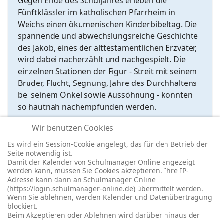
Gegen Ende des Schuljahres erleben die
Fünftklässler im katholischen Pfarrheim in
Weichs einen ökumenischen Kinderbibeltag. Die
spannende und abwechslungsreiche Geschichte
des Jakob, eines der alttestamentlichen Erzväter,
wird dabei nacherzählt und nachgespielt. Die
einzelnen Stationen der Figur - Streit mit seinem
Bruder, Flucht, Segnung, Jahre des Durchhaltens
bei seinem Onkel sowie Aussöhnung - konnten
so hautnah nachempfunden werden.
Immer ein besonderes Erlebnis für die
Wir benutzen Cookies
Schülerinnen und Schüler wie für die Lehrkräfte!
Es wird ein Session-Cookie angelegt, das für den Betrieb der
Seite notwendig ist.
Damit der Kalender von Schulmanager Online angezeigt
werden kann, müssen Sie Cookies akzeptieren. Ihre IP-
Adresse kann dann an Schulmanager Online
(https://login.schulmanager-online.de) übermittelt werden.
Wenn Sie ablehnen, werden Kalender und Datenübertragung
blockiert.
© 2026 -
Impressum
-
Datenschutz
-
Prävention
-
Cookie-
Beim Akzeptieren oder Ablehnen wird darüber hinaus der
Einstellungen
-
Redaktionslogin