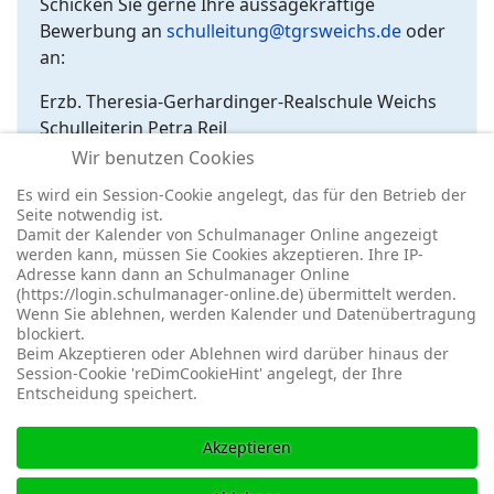
Schicken Sie gerne Ihre aussagekräftige
Bewerbung an
schulleitung@tgrsweichs.de
oder
an:
Erzb. Theresia-Gerhardinger-Realschule Weichs
Schulleiterin Petra Reil
Freiherrnstraße 17
Wir benutzen Cookies
85258 Weichs
Es wird ein Session-Cookie angelegt, das für den Betrieb der
Seite notwendig ist.
Damit der Kalender von Schulmanager Online angezeigt
werden kann, müssen Sie Cookies akzeptieren. Ihre IP-
Adresse kann dann an Schulmanager Online
(https://login.schulmanager-online.de) übermittelt werden.
Wenn Sie ablehnen, werden Kalender und Datenübertragung
blockiert.
© 2026 -
Impressum
-
Datenschutz
-
Prävention
-
Cookie-
Beim Akzeptieren oder Ablehnen wird darüber hinaus der
Einstellungen
-
Redaktionslogin
Session-Cookie 'reDimCookieHint' angelegt, der Ihre
Entscheidung speichert.
Akzeptieren