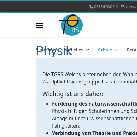
08136 9302-0
verwa
Physik
Startseite
Aktuelles
Schule
Bera
Die TGRS Weichs bietet neben den Wahlpf
Wahlpflichtfächergruppe I, also den ma
Wichtig ist uns daher:
Förderung des naturwissenschaft
Physik hilft den Schülerinnen und S
Alltags mit naturwissenschaftlichen
Fähigkeiten.
Verbindung von Theorie und Praxi