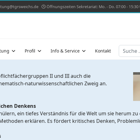
ltung@tgrsweichs.de
Öffnungszeiten Sekretariat: Mo. - Do. 07:00 - 15:30 U
Suchen
tung
Profil
Info & Service
Kontakt
lichtfächergruppen II und III auch die
thematisch-naturwissenschaftlichen Zweig an.
lichen Denkens
chülern, ein tiefes Verständnis für die Welt um sie herum 
 Methoden erklären. Es fördert kritisches Denken, Problem
s