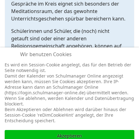
Gespräche im Kreis eignet sich besonders der
Meditationsraum, der das gewohnte
Unterrichtsgeschehen spürbar bereichern kann.
Schülerinnen und Schüler, die (noch) nicht
getauft sind oder einer anderen
Religionsgemeinschaft angehören, können auf
Antrag selbstverständlich den evangelischen
Wir benutzen Cookies
Religionsunterricht besuchen.
Es wird ein Session-Cookie angelegt, das für den Betrieb der
Seite notwendig ist.
Damit der Kalender von Schulmanager Online angezeigt
werden kann, müssen Sie Cookies akzeptieren. Ihre IP-
Adresse kann dann an Schulmanager Online
(https://login.schulmanager-online.de) übermittelt werden.
Wenn Sie ablehnen, werden Kalender und Datenübertragung
blockiert.
© 2026 -
Impressum
-
Datenschutz
-
Prävention
-
Cookie-
Beim Akzeptieren oder Ablehnen wird darüber hinaus der
Einstellungen
-
Redaktionslogin
Session-Cookie 'reDimCookieHint' angelegt, der Ihre
Entscheidung speichert.
Akzeptieren