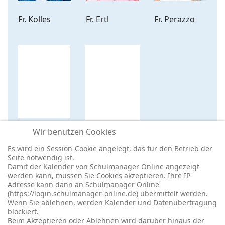
Fr. Kolles
Fr. Ertl
Fr. Perazzo
Wir benutzen Cookies
Fr. Fuchs
Fr.
Es wird ein Session-Cookie angelegt, das für den Betrieb der
Riedelsheimer
Seite notwendig ist.
Damit der Kalender von Schulmanager Online angezeigt
werden kann, müssen Sie Cookies akzeptieren. Ihre IP-
Adresse kann dann an Schulmanager Online
(https://login.schulmanager-online.de) übermittelt werden.
Wenn Sie ablehnen, werden Kalender und Datenübertragung
blockiert.
© 2026 -
Impressum
-
Datenschutz
-
Prävention
-
Cookie-
Beim Akzeptieren oder Ablehnen wird darüber hinaus der
Einstellungen
-
Redaktionslogin