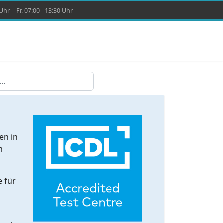
hr | Fr. 07:00 - 13:30 Uhr
en in
m
e für