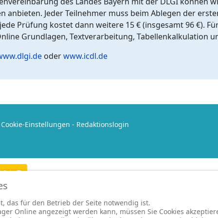
nvereinbarung des Landes Bayern mit der DLGI können wi
n anbieten. Jeder Teilnehmer muss beim Ablegen der erste
ede Prüfung kostet dann weitere 15 € (insgesamt 96 €). F
nline Grundlagen, Textverarbeitung, Tabellenkalkulation u
www.dlgi.de
oder
www.icdl.de
-
Cookie-Einstellungen
-
Redaktionslogin
es
, das für den Betrieb der Seite notwendig ist.
ger Online angezeigt werden kann, müssen Sie Cookies akzeptiere