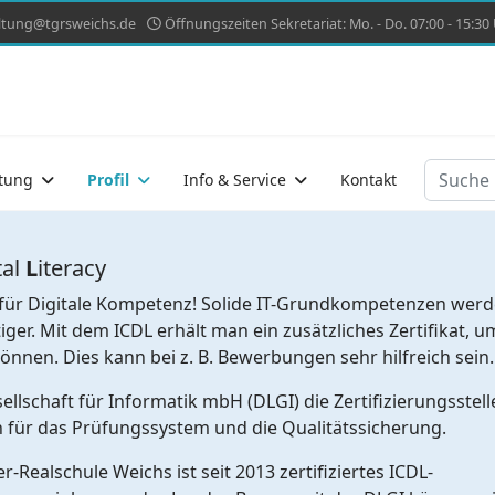
ltung@tgrsweichs.de
Öffnungszeiten Sekretariat: Mo. - Do. 07:00 - 15:30 U
Suchen
tung
Profil
Info & Service
Kontakt
tal
L
iteracy
d für Digitale Kompetenz! Solide IT-Grundkompetenzen werd
er. Mit dem ICDL erhält man ein zusätzliches Zertifikat, u
nnen. Dies kann bei z. B. Bewerbungen sehr hilfreich sein.
ellschaft für Informatik mbH (DLGI) die Zertifizierungsstell
 für das Prüfungssystem und die Qualitätssicherung.
-Realschule Weichs ist seit 2013 zertifiziertes ICDL-