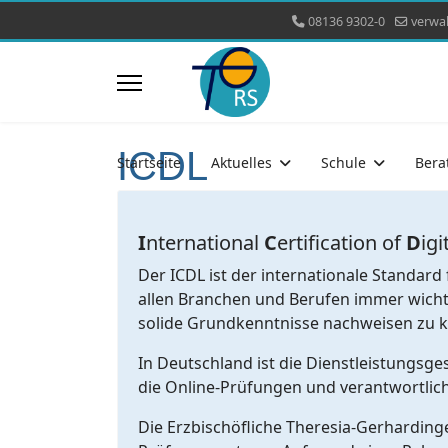
08136 9302-0
verwa
ICDL
Startseite
Aktuelles
Schule
Bera
I
nternational
C
ertification of
D
igi
Der ICDL ist der internationale Standar
allen Branchen und Berufen immer wichtig
solide Grundkenntnisse nachweisen zu kö
In Deutschland ist die Dienstleistungsges
die Online-Prüfungen und verantwortlich
Die Erzbischöfliche Theresia-Gerhardinger