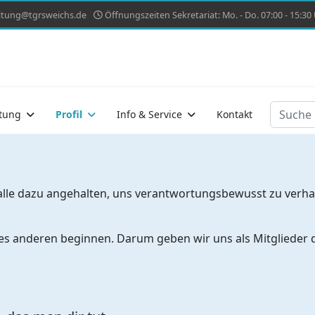
ltung@tgrsweichs.de
Öffnungszeiten Sekretariat: Mo. - Do. 07:00 - 15:30 U
Suchen
tung
Profil
Info & Service
Kontakt
 alle dazu angehalten, uns verantwortungsbewusst zu verha
des anderen beginnen. Darum geben wir uns als Mitglieder