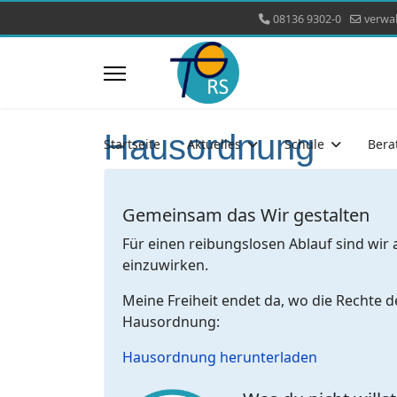
08136 9302-0
verwa
Hausordnung
Startseite
Aktuelles
Schule
Bera
Gemeinsam das Wir gestalten
Für einen reibungslosen Ablauf sind wir
einzuwirken.
Meine Freiheit endet da, wo die Rechte 
Hausordnung:
Hausordnung herunterladen