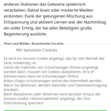
anderen Stationen das Gelesene spielerisch
verarbeiten, Rätsel lösen oder moderne Medien
einbinden. Dank der gelungenen Mischung aus
Entspannung und aktivem Lernen war der Nachmittag
ein voller Erfolg, der bei allen Beteiligten große
Begeisterung auslöste.
Text und Bilder: Konstantin Grulich
Wir benutzen Cookies
Es wird ein Session-Cookie angelegt, das für den Betrieb der
Vorheriger Beitrag: Wir drücken unseren 10. Klassen die Dau
Nächster Bei
Seite notwendig ist.
Zurück
Weiter
Damit der Kalender von Schulmanager Online angezeigt
werden kann, müssen Sie Cookies akzeptieren. Ihre IP-
Adresse kann dann an Schulmanager Online
(https://login.schulmanager-online.de) übermittelt werden.
Wenn Sie ablehnen, werden Kalender und Datenübertragung
blockiert.
© 2026 -
Impressum
-
Datenschutz
-
Prävention
-
Cookie-
Beim Akzeptieren oder Ablehnen wird darüber hinaus der
Einstellungen
-
Redaktionslogin
Session-Cookie 'reDimCookieHint' angelegt, der Ihre
Entscheidung speichert.